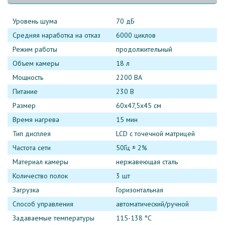
Уровень шума
70 дБ
Средняя наработка на отказ
6000 циклов
Режим работы
продолжительный
Объем камеры
18 л
Мощность
2200 ВА
Питание
230 В
Размер
60х47,5х45 см
Время нагрева
15 мин
Тип дисплея
LCD с точечной матрицей
Частота сети
50Гц ± 2%
Материал камеры
нержавеющая сталь
Количество полок
3 шт
Загрузка
Горизонтальная
Способ управления
автоматический/ручной
Задаваемые температуры
115-138 °C