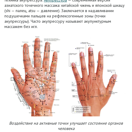
техника акупрессура.
Акупрессура
— современная версия
азиатского точечного массажа: китайской чжень и японской шиацу
(shi — палец, atsu — давление). Заключается в надавливании
подушечками пальцев на рефлексогенные зоны (точки
акупрессуры). Часто акупрессуру называют
акупунктурным
массажем
без игл.
Воздействие на активные точки улучшает состояние органов
человека